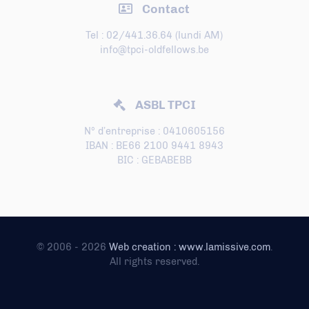
Contact
Tel : 02/441.36.64 (lundi AM)
info@tpci-oldfellows.be
ASBL TPCI
N° d’entreprise : 0410605156
IBAN : BE66 2100 9441 8943
BIC : GEBABEBB
© 2006 - 2026
Web creation : www.lamissive.com
.
All rights reserved.